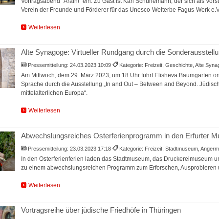
Vortragsabend "Arain!" ein. Zu Gast ist Karl Schünemann, der sich als Vors
Verein der Freunde und Förderer für das Unesco-Welterbe Fagus-Werk e.V.
Weiterlesen
Alte Synagoge: Virtueller Rundgang durch die Sonderausstell
Pressemitteilung:
24.03.2023 10:09
Kategorie: Freizeit, Geschichte, Alte Sy
Am Mittwoch, dem 29. März 2023, um 18 Uhr führt Elisheva Baumgarten onl
Sprache durch die Ausstellung „In and Out – Between and Beyond. Jüdisch
mittelalterlichen Europa“.
Weiterlesen
Abwechslungsreiches Osterferienprogramm in den Erfurter 
Pressemitteilung:
23.03.2023 17:18
Kategorie: Freizeit, Stadtmuseum, Anger
In den Osterferienferien laden das Stadtmuseum, das Druckereimuseum
zu einem abwechslungsreichen Programm zum Erforschen, Ausprobieren 
Weiterlesen
Vortragsreihe über jüdische Friedhöfe in Thüringen