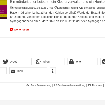
Ein mörderischer Leibarzt, ein Klosterverwalter und ein Henke
Pressemitteilung:
02.03.2023 07:55
Kategorie: Freizeit, Alte Synagoge, Jüdis
Hat ein jüdischer Leibarzt Karl den Kahlen vergiftet? Wurde der Byzantin
IV. Diogenes von einem jüdischen Henker geblendet? Solche und weiter
Synagogenabend am 7. März 2023 ab 19:30 Uhr in der Alten Synagoge be
Weiterlesen
tweet
teilen
teilen
mail
Zum Seitenanfang
Barrierefreiheitsmeldung
Drucken