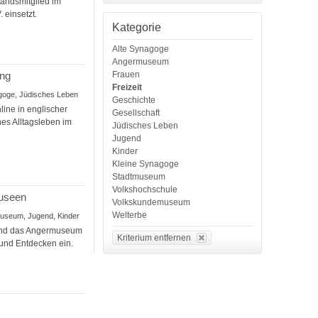
tandsmitglied im
 einsetzt.
Kategorie
Alte Synagoge
Angermuseum
Frauen
ung
Freizeit
nagoge, Jüdisches Leben
Geschichte
ine in englischer
Gesellschaft
es Alltagsleben im
Jüdisches Leben
Jugend
Kinder
Kleine Synagoge
Stadtmuseum
Volkshochschule
Museen
Volkskundemuseum
Welterbe
museum, Jugend, Kinder
 und das Angermuseum
Kriterium entfernen
und Entdecken ein.