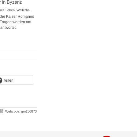
r in Byzanz
ches Leben, Welterbe
ische Kaiser Romanos
e Fragen werden am
antwortet.
teilen
Webcode:
gm130873