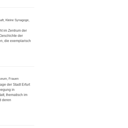
haft, Kleine Synagoge,
eht im Zentrum der
 Geschichte der
n, die exemplarisch
museum, Frauen
ge der Stadt Erfurt
wegung in
att, thematisch im
d deren