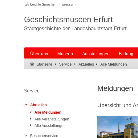
Leichte Sprache
Impressum
Geschichtsmuseen Erfurt
Stadtgeschichte der Landeshauptstadt Erfurt
Über uns
Museen
Ausstellungen
Bildung
Suche:
Suche Ende.
Alle Meldungen
Startseite
Service
Aktuelles
Meldungen
Service
Übersicht und Ar
Aktuelles
Alle Meldungen
Alle Veranstaltungen
Alle Ausstellungen
Besucherservice