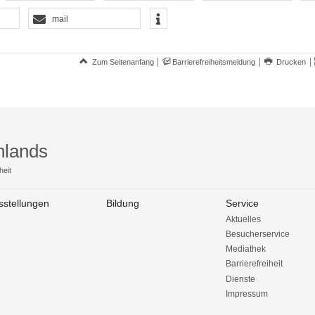
mail
Zum Seitenanfang
Barrierefreiheitsmeldung
Drucken
hlands
heit
sstellungen
Bildung
Service
Aktuelles
Besucherservice
Mediathek
Barrierefreiheit
Dienste
Impressum