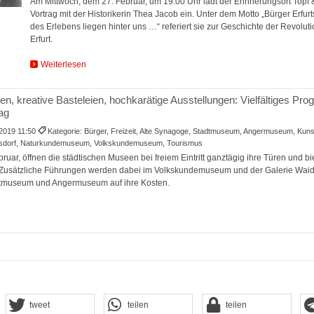
Am Mittwoch, dem 27. Februar, um 19:00 Uhr lädt der Erinnerungsort Topf
Vortrag mit der Historikerin Thea Jacob ein. Unter dem Motto „Bürger Erfur
des Erlebens liegen hinter uns …“ referiert sie zur Geschichte der Revolut
Erfurt.
Weiterlesen
, kreative Basteleien, hochkarätige Ausstellungen: Vielfältiges P
tag
.2019 11:50
Kategorie: Bürger, Freizeit, Alte Synagoge, Stadtmuseum, Angermuseum, Kunst
lsdorf, Naturkundemuseum, Volkskundemuseum, Tourismus
uar, öffnen die städtischen Museen bei freiem Eintritt ganztägig ihre Türen und bie
Zusätzliche Führungen werden dabei im Volkskundemuseum und der Galerie Waid
tmuseum und Angermuseum auf ihre Kosten.
tweet
teilen
teilen