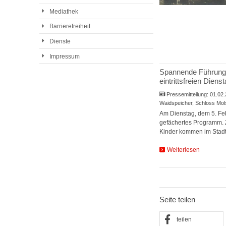
Mediathek
Barrierefreiheit
Dienste
Impressum
Spannende Führungen
eintrittsfreien Diens
Pressemitteilung:
01.02
Waidspeicher, Schloss Mo
Am Dienstag, dem 5. Febr
gefächertes Programm. 
Kinder kommen im Stad
Weiterlesen
Seite teilen
teilen