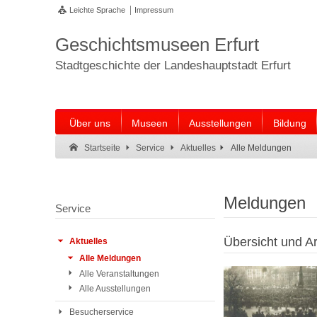
Leichte Sprache
Impressum
Geschichtsmuseen Erfurt
Stadtgeschichte der Landeshauptstadt Erfurt
Über uns
Museen
Ausstellungen
Bildung
Suche:
Suche Ende.
Alle Meldungen
Startseite
Service
Aktuelles
Meldungen
Service
Übersicht und Ar
Aktuelles
Alle Meldungen
Alle Veranstaltungen
Alle Ausstellungen
Besucherservice