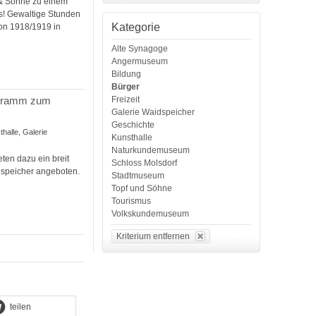
 & Söhne zu einem
ts! Gewaltige Stunden
Kategorie
ion 1918/1919 in
Alte Synagoge
Angermuseum
Bildung
Bürger
Freizeit
rogramm zum
Galerie Waidspeicher
Geschichte
halle, Galerie
Kunsthalle
Naturkundemuseum
ten dazu ein breit
Schloss Molsdorf
speicher angeboten.
Stadtmuseum
Topf und Söhne
Tourismus
Volkskundemuseum
Kriterium entfernen
teilen