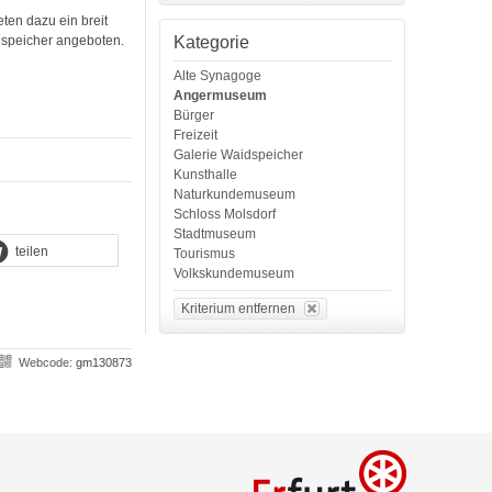
ten dazu ein breit
Kategorie
speicher angeboten.
Alte Synagoge
Angermuseum
Bürger
Freizeit
Galerie Waidspeicher
Kunsthalle
Naturkundemuseum
Schloss Molsdorf
Stadtmuseum
teilen
Tourismus
Volkskundemuseum
Kriterium entfernen
Webcode:
gm130873