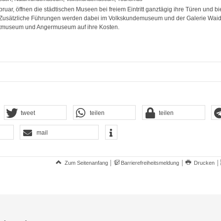
uar, öffnen die städtischen Museen bei freiem Eintritt ganztägig ihre Türen und bie
Zusätzliche Führungen werden dabei im Volkskundemuseum und der Galerie Waid
tmuseum und Angermuseum auf ihre Kosten.
tweet
teilen
teilen
mail
Zum Seitenanfang
Barrierefreiheitsmeldung
Drucken