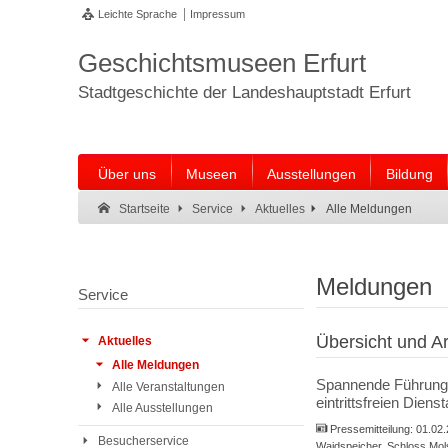
Leichte Sprache
Impressum
Geschichtsmuseen Erfurt
Stadtgeschichte der Landeshauptstadt Erfurt
Über uns
Museen
Ausstellungen
Bildung
Suche:
Suche Ende.
Alle Meldungen
Startseite
Service
Aktuelles
Meldungen
Service
Übersicht und Ar
Aktuelles
Alle Meldungen
Spannende Führungen
Alle Veranstaltungen
eintrittsfreien Diens
Alle Ausstellungen
Pressemitteilung:
01.02
Besucherservice
Waidspeicher, Schloss Mo