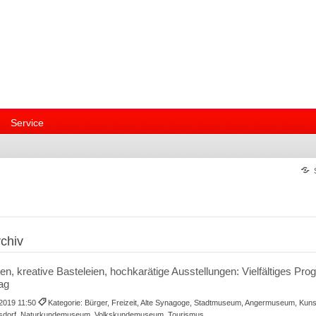
Service
chiv
, kreative Basteleien, hochkarätige Ausstellungen: Vielfältiges P
tag
.2019 11:50
Kategorie: Bürger, Freizeit, Alte Synagoge, Stadtmuseum, Angermuseum, Kunst
lsdorf, Naturkundemuseum, Volkskundemuseum, Tourismus