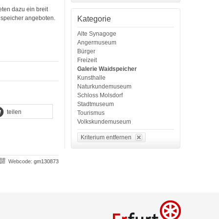
ten dazu ein breit
Kategorie
speicher angeboten.
Alte Synagoge
Angermuseum
Bürger
Freizeit
Galerie Waidspeicher
Kunsthalle
Naturkundemuseum
Schloss Molsdorf
Stadtmuseum
teilen
Tourismus
Volkskundemuseum
Kriterium entfernen
Webcode:
gm130873