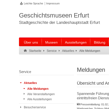
Leichte Sprache
Impressum
Geschichtsmuseen Erfurt
Stadtgeschichte der Landeshauptstadt Erfurt
Über uns
Museen
Ausstellungen
Bildung
Suche:
Suche Ende.
Alle Meldungen
Startseite
Service
Aktuelles
Meldungen
Service
Übersicht und Ar
Aktuelles
Alle Meldungen
Spannende Führungen
Alle Veranstaltungen
eintrittsfreien Diens
Alle Ausstellungen
Pressemitteilung:
01.02
Besucherservice
Waidspeicher, Schloss Mo