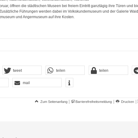
uar, öffnen die städtischen Museen bei freiem Eintritt ganztägig ihre Türen und bie
Zusätzliche Führungen werden dabei im Volkskundemuseum und der Galerie Waid
tmuseum und Angermuseum auf ihre Kosten.
tweet
teilen
teilen
mail
Zum Seitenanfang
Barrierefreiheitsmeldung
Drucken