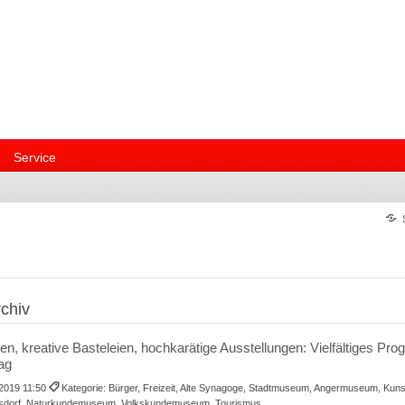
Service
chiv
, kreative Basteleien, hochkarätige Ausstellungen: Vielfältiges P
tag
.2019 11:50
Kategorie: Bürger, Freizeit, Alte Synagoge, Stadtmuseum, Angermuseum, Kunst
lsdorf, Naturkundemuseum, Volkskundemuseum, Tourismus