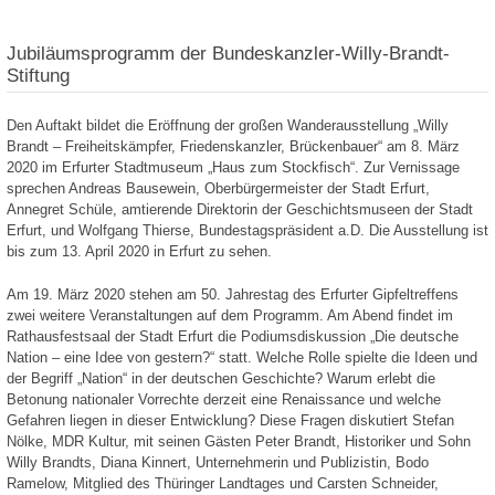
Jubiläumsprogramm der Bundeskanzler-Willy-Brandt-
Stiftung
Den Auftakt bildet die Eröffnung der großen Wanderausstellung „Willy
Brandt – Freiheitskämpfer, Friedenskanzler, Brückenbauer“ am 8. März
2020 im Erfurter Stadtmuseum „Haus zum Stockfisch“. Zur Vernissage
sprechen Andreas Bausewein, Oberbürgermeister der Stadt Erfurt,
Annegret Schüle, amtierende Direktorin der Geschichtsmuseen der Stadt
Erfurt, und Wolfgang Thierse, Bundestagspräsident a.D. Die Ausstellung ist
bis zum 13. April 2020 in Erfurt zu sehen.
Am 19. März 2020 stehen am 50. Jahrestag des Erfurter Gipfeltreffens
zwei weitere Veranstaltungen auf dem Programm. Am Abend findet im
Rathausfestsaal der Stadt Erfurt die Podiumsdiskussion „Die deutsche
Nation – eine Idee von gestern?“ statt. Welche Rolle spielte die Ideen und
der Begriff „Nation“ in der deutschen Geschichte? Warum erlebt die
Betonung nationaler Vorrechte derzeit eine Renaissance und welche
Gefahren liegen in dieser Entwicklung? Diese Fragen diskutiert Stefan
Nölke, MDR Kultur, mit seinen Gästen Peter Brandt, Historiker und Sohn
Willy Brandts, Diana Kinnert, Unternehmerin und Publizistin, Bodo
Ramelow, Mitglied des Thüringer Landtages und Carsten Schneider,