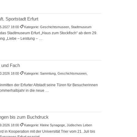
t. Sportstadt Erfurt
5.2027 18:00
Kategorie: Geschichtsmuseen, Stadtmuseum
t das Stadtmuseum Erfurt „Haus zum Stockfisch“ ab dem 29.
lung „Liebe – Leistung – …
h und Fach
0.2026 18:00
Kategorie: Sammlung, Geschichtsmuseen,
inmitten der Erfurter Altstadt seine Türen für Besucherinnen
Sommerhalbjahr in die neue …
n den Anfängen bis zum Buchdruck
9.2026 18:00
Kategorie: Kleine Synagoge, Jüdisches Leben
d in Kooperation mit der Universität Trier vom 21. Juli bis
Synagoge Erfurt gezeigt. …