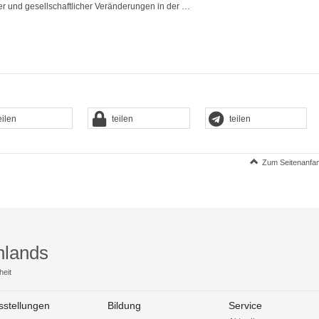
r und gesellschaftlicher Veränderungen in der …
eilen
teilen
teilen
Zum Seitenanfa
hlands
heit
sstellungen
Bildung
Service