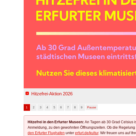
Hitzefrei-Aktion 2026
1
2
3
4
5
6
7
8
9
Pause
Hitzefrei in den Erfurter Museen:
An Tagen ab 30 Grad Celsius ist 
Anmeldung, zu den gewohnten Öffnungszeiten. Ob die Regelung gi
den Erfurter Flughafen
unter
erfurt.de/kultur
. Wir freuen uns auf Ih