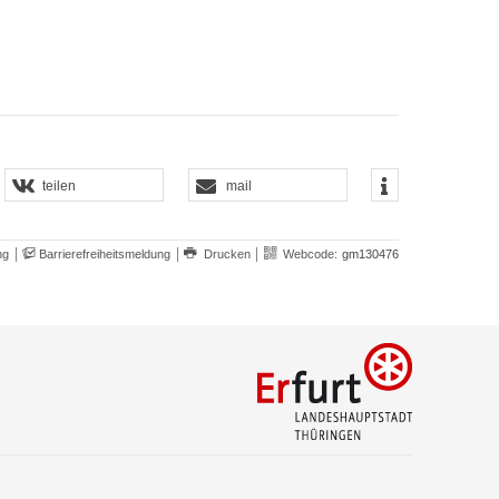
teilen
mail
ng
Barrierefreiheitsmeldung
Drucken
Webcode:
gm130476