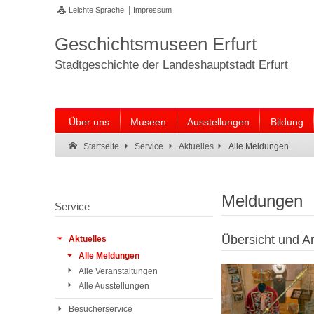
Leichte Sprache
Impressum
Geschichtsmuseen Erfurt
Stadtgeschichte der Landeshauptstadt Erfurt
Über uns
Museen
Ausstellungen
Bildung
Suche:
Suche Ende.
Alle Meldungen
Startseite
Service
Aktuelles
Meldungen
Service
Übersicht und Ar
Aktuelles
Alle Meldungen
Alle Veranstaltungen
Alle Ausstellungen
Besucherservice