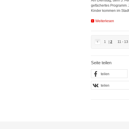
Am Dienstag, dem 5. Febr
gefächertes Programm. 
Kinder kommen im Stad
Weiterlesen
1
|
2
11 - 13
Seite teilen
teilen
teilen