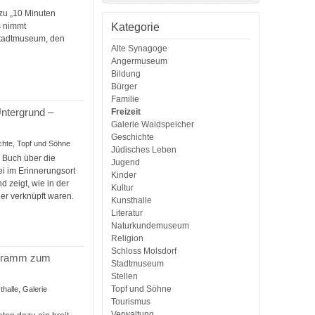
zu „10 Minuten
Kategorie
s nimmt
Stadtmuseum, den
Alte Synagoge
Angermuseum
Bildung
Bürger
Familie
Untergrund –
Freizeit
Galerie Waidspeicher
Geschichte
ichte, Topf und Söhne
Jüdisches Leben
n Buch über die
Jugend
i im Erinnerungsort
Kinder
d zeigt, wie in der
Kultur
er verknüpft waren.
Kunsthalle
Literatur
Naturkundemuseum
Religion
Schloss Molsdorf
rogramm zum
Stadtmuseum
Stellen
Topf und Söhne
halle, Galerie
Tourismus
Verwaltung