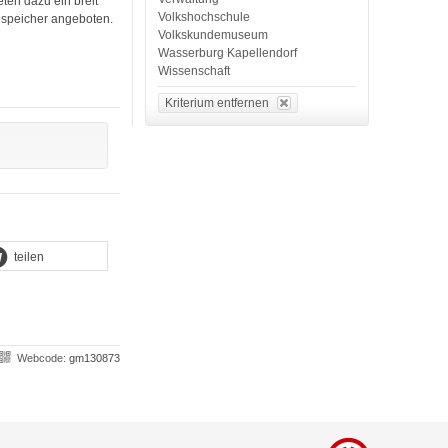
ten dazu ein breit
Volkshochschule
speicher angeboten.
Volkskundemuseum
Wasserburg Kapellendorf
Wissenschaft
Kriterium entfernen
teilen
Webcode:
gm130873