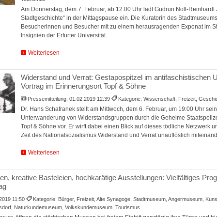
Am Donnerstag, dem 7. Februar, ab 12:00 Uhr lädt Gudrun Noll-Reinhardt 
Stadtgeschichte“ in der Mittagspause ein. Die Kuratorin des Stadtmuseum
Besucherinnen und Besucher mit zu einem herausragenden Exponat im 
Insignien der Erfurter Universität.
Weiterlesen
Widerstand und Verrat: Gestapospitzel im antifaschistischen 
Vortrag im Erinnerungsort Topf & Söhne
Pressemitteilung:
01.02.2019 12:39
Kategorie: Wissenschaft, Freizeit, Gesch
Dr. Hans Schafranek stellt am Mittwoch, dem 6. Februar, um 19:00 Uhr sei
Unterwanderung von Widerstandsgruppen durch die Geheime Staatspolize
Topf & Söhne vor. Er wirft dabei einen Blick auf dieses tödliche Netzwerk un
Zeit des Nationalsozialismus Widerstand und Verrat unauflöslich miteinand
Weiterlesen
, kreative Basteleien, hochkarätige Ausstellungen: Vielfältiges P
tag
.2019 11:50
Kategorie: Bürger, Freizeit, Alte Synagoge, Stadtmuseum, Angermuseum, Kunst
lsdorf, Naturkundemuseum, Volkskundemuseum, Tourismus