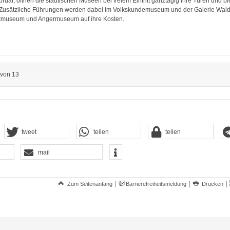
uar, öffnen die städtischen Museen bei freiem Eintritt ganztägig ihre Türen und bie
Zusätzliche Führungen werden dabei im Volkskundemuseum und der Galerie Waid
tmuseum und Angermuseum auf ihre Kosten.
 von 13
tweet
teilen
teilen
mail
Zum Seitenanfang
Barrierefreiheitsmeldung
Drucken