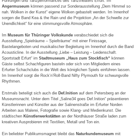
Führungen und Tanzperformances des Tanztheaters Erfurt. Im
Angermuseum
können passend zur Sonderausstellung „Dem Himmel so
nah. Wolken in der Kunst“ eigene Wolken gebastelt werden. Im Innenhof
sorgen die Band Kea & the Rain und die Projektion „An der Schwelle zur
Unendlichkeit“ für eine stimmungsvolle Atmosphäre.
Im
Museum für Thüringer Volkskunde
verabschiedet sich die
Ausstellung „Spielräume – Spielträume“ mit einer Finissage,
Bastelangeboten und musikalischer Begleitung im Innenhof durch die Band
Acousticline. In der Ausstellung „Liebe – Leistung – Leidenschaft.
Sportstadt Erfurt“ im
Stadtmuseum „Haus zum Stockfisch“
können
Gäste selbst Schachfiguren basteln oder sich von Mitgliedern eines
Erfurter Schachclubs in die Welt des königlichen Spiels einführen lassen.
Im Innenhof sorgt die Rock’n’Roll-Band Nifty Plymouth für schwungvolle
Rhythmen.
Erstmals beteiligt sich auch die
Def.Inition
auf dem Petersberg an der
Museumsnacht. Unter dem Titel „Saline34 goes Def.Inition“ präsentieren
Künstlerinnen und Künstler aus der Salinenstraße im Erfurter Norden
Arbeiten aus Malerei, Fotografie sowie Klang- und Medienkunst. Die
städtischen
Künstlerwerkstätten
an der Nordhäuser Straße laden zum
kreativen Ausprobieren mit Textilien, Metall und Ton ein.
Ein beliebter Publikumsmagnet bleibt das
Naturkundemuseum
mit