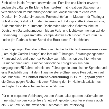
Einblicken in die Präparationswerkstatt. Familien und Kinder erwartet
zudem die
„Rallye für kleine Nachteulen“
mit kreativen Stationen an
verschiedenen Veranstaltungsorten: Die Möglichkeiten reichen vom
Drucken im Druckereimuseum, Papierschöpfen im Museum für Thüringer
Volkskunde, Siebdruck in der Gedenk- und Bildungsstätte Andreasstraße,
Bilderbuchkino im Kulturhaus Dacheröden über eine Schatzsuche im
Deutschen Gartenbaumuseum bis zu Farb- und Lichtexperimenten auf dem
Petersberg. Für gesammelte Stempel dürfen sich Kinder im erfurtkultur-
Laden (im Rathaus hinter Bernd das Brot) einen Preis abholen.
Zum 65-jährigen Bestehen öffnet das
Deutsche Gartenbaumuseum
seine
„Late Night Garden Lounge“ und lädt mit Führungen, Beratungsangeboten,
Pflanzendruck und einer Iga-Fotobox zum Mitmachen ein. Hier können
Besucherinnen und Besucher persönliche Fotografien aus den
vergangenen 65 Jahren einreichen. Führungen in ukrainischer Sprache und
eine Kinderführung mit dem Hausmeister eröffnen neue Perspektiven auf
das Museum. Im
Denkort Bücherverbrennung 1933 im Egapark
geben
die Omas gegen Rechts mit einer Führung den im Nationalsozialismus
verfolgten Literaturschaffenden eine Stimme.
Für eine bequeme Verbindung zu den Veranstaltungsorten außerhalb der
Innenstadt sorgen kostenfreie Shuttle-Angebote, darunter erstmals auch
ein Bike-Taxi-Shuttle zwischen Fischmarkt und Petersberg.