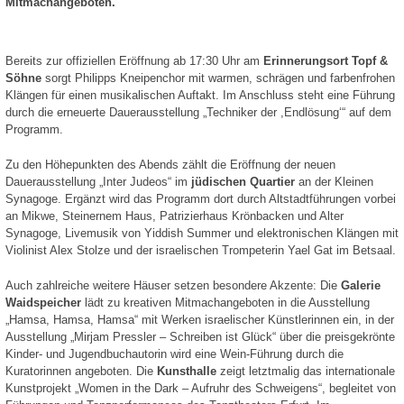
Mitmachangeboten.
Bereits zur offiziellen Eröffnung ab 17:30 Uhr am
Erinnerungsort Topf &
Söhne
sorgt Philipps Kneipenchor mit warmen, schrägen und farbenfrohen
Klängen für einen musikalischen Auftakt. Im Anschluss steht eine Führung
durch die erneuerte Dauerausstellung „Techniker der ,Endlösung‘“ auf dem
Programm.
Zu den Höhepunkten des Abends zählt die Eröffnung der neuen
Dauerausstellung „Inter Judeos“ im
jüdischen Quartier
an der Kleinen
Synagoge. Ergänzt wird das Programm dort durch Altstadtführungen vorbei
an Mikwe, Steinernem Haus, Patrizierhaus Krönbacken und Alter
Synagoge, Livemusik von Yiddish Summer und elektronischen Klängen mit
Violinist Alex Stolze und der israelischen Trompeterin Yael Gat im Betsaal.
Auch zahlreiche weitere Häuser setzen besondere Akzente: Die
Galerie
Waidspeicher
lädt zu kreativen Mitmachangeboten in die Ausstellung
„Hamsa, Hamsa, Hamsa“ mit Werken israelischer Künstlerinnen ein, in der
Ausstellung „Mirjam Pressler – Schreiben ist Glück“ über die preisgekrönte
Kinder- und Jugendbuchautorin wird eine Wein-Führung durch die
Kuratorinnen angeboten. Die
Kunsthalle
zeigt letztmalig das internationale
Kunstprojekt „Women in the Dark – Aufruhr des Schweigens“, begleitet von