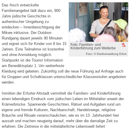
Das frisch entwickelte
Familienangebot lädt dazu ein, 900
Jahre jüdische Geschichte in
authentischer Umgebung zu
entdecken – Innenbesichtigung der
Mikwe inklusive. Der Outdoor-
Rundgang dauert jeweils 90 Minuten
und eignet sich für Kinder von 8 bis 15
Foto: Familien- und
V
Kinderführung zum Welterbe
Jahren. Eine Teilnahme ist kostenfrei
Foto: © Stadtverwaltung Erfurt
und ohne Anmeldung möglich.
Startpunkt ist die Tourist Information
am Benediktsplatz 1. Um wetterfeste
Kleidung wird gebeten. Zukünftig soll die neue Führung auf Anfrage auch
für Gruppen und Schulklassen unterschiedlicher Klassenstufen angeboten
werden.
Inmitten der Erfurter Altstadt vermittelt die Familien- und Kinderführung
einen lebendigen Eindruck vom jüdischen Leben im Mittelalter unweit der
Krämerbrücke. Spannende Geschichten, Rätsel und Aufgaben rund um
eigene und fremde Kulturen, Nachbarschaft, Handelswege, religiöse
Bräuche und Rituale veranschaulichen, wie es im 13. Jahrhundert hier
aussah und machen neugierig darauf, mehr über die damalige Zeit zu
erfahren. Die Zeitreise in die mittelalterliche Lebenswelt liefert