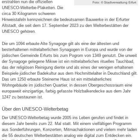
erstrahlen nun die offiziellen
Foto: © Stadtverwaltung Erfurt
UNESCO-Welterbe-Plaketten. Die
circa 30 Kilogramm schweren
Hinweistafeln kennzeichnen die bedeutsamen Bauwerke in der Erfurter
Altstadt, die seit dem 17. September 2023 zu den Welterbestätten der
UNESCO gehören.
Die um 1094 erbaute Alte Synagoge gilt als eine der ältesten und
besterhaltenen mittelalterlichen Synagogen in Europa und wurde von der
jüdischen Gemeinde Erfurts bis zum Pogrom von 1349 genutzt. Die unweit
der Synagoge gelegene Mikwe ist ein mittelalterliches rituelles Tauchbad,
das der religiösen Reinigung diente und als eines der wenigen erhaltenen
Beispiele jüdischer Badekultur aus dem Hochmittelalter in Deutschland gilt.
Das um 1250 erbaute Steinerne Haus ist ein mittelalterliches
Wohngebäude im jüdischen Quartier, in dessen Obergeschossraum eine
europaweit einzigartige, farbig gefasste Holzbalkendecke aus dem Jahr
1247 zu bestaunen ist.
Über den UNESCO-Welterbetag
Der UNESCO-Welterbetag wurde 2005 ins Leben gerufen und findet in
diesem Jahr bereits zum 22. Mal statt. Mit einem vielfältigen Programm
aus Sonderführungen, Konzerten, Mitmachaktionen und vielem mehr laden
die 55 deutschen Welterbestätten analog wie digital zum Entdecken ein.