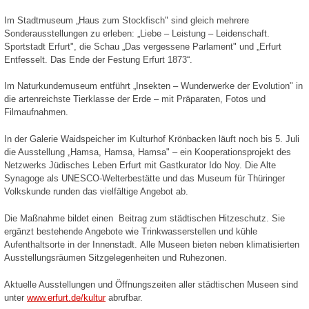
Im Stadtmuseum „Haus zum Stockfisch" sind gleich mehrere
Sonderausstellungen zu erleben: „Liebe – Leistung – Leidenschaft.
Sportstadt Erfurt", die Schau „Das vergessene Parlament" und „Erfurt
Entfesselt. Das Ende der Festung Erfurt 1873“.
Im Naturkundemuseum entführt „Insekten – Wunderwerke der Evolution" in
die artenreichste Tierklasse der Erde – mit Präparaten, Fotos und
Filmaufnahmen.
In der Galerie Waidspeicher im Kulturhof Krönbacken läuft noch bis 5. Juli
die Ausstellung „Hamsa, Hamsa, Hamsa" – ein Kooperationsprojekt des
Netzwerks Jüdisches Leben Erfurt mit Gastkurator Ido Noy. Die Alte
Synagoge als UNESCO-Welterbestätte und das Museum für Thüringer
Volkskunde runden das vielfältige Angebot ab.
Die Maßnahme bildet einen Beitrag zum städtischen Hitzeschutz. Sie
ergänzt bestehende Angebote wie Trinkwasserstellen und kühle
Aufenthaltsorte in der Innenstadt.
Alle Museen bieten neben klimatisierten
Ausstellungsräumen Sitzgelegenheiten und Ruhezonen.
Aktuelle Ausstellungen und Öffnungszeiten aller städtischen Museen sind
unter
www.erfurt.de/kultur
abrufbar.