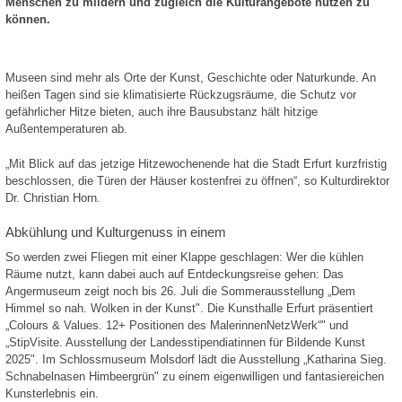
Menschen zu mildern und zugleich die Kulturangebote nutzen zu
können.
Museen sind mehr als Orte der Kunst, Geschichte oder Naturkunde. An
heißen Tagen sind sie klimatisierte Rückzugsräume, die Schutz vor
gefährlicher Hitze bieten, auch ihre Bausubstanz hält hitzige
Außentemperaturen ab.
„Mit Blick auf das jetzige Hitzewochenende hat die Stadt Erfurt kurzfristig
beschlossen, die Türen der Häuser kostenfrei zu öffnen“, so Kulturdirektor
Dr. Christian Horn.
Abkühlung und Kulturgenuss in einem
So werden zwei Fliegen mit einer Klappe geschlagen: Wer die kühlen
Räume nutzt, kann dabei auch auf Entdeckungsreise gehen: Das
Angermuseum zeigt noch bis 26. Juli die Sommerausstellung „Dem
Himmel so nah. Wolken in der Kunst". Die Kunsthalle Erfurt präsentiert
„Colours & Values. 12+ Positionen des MalerinnenNetzWerk“" und
„StipVisite. Ausstellung der Landesstipendiatinnen für Bildende Kunst
2025". Im Schlossmuseum Molsdorf lädt die Ausstellung „Katharina Sieg.
Schnabelnasen Himbeergrün" zu einem eigenwilligen und fantasiereichen
Kunsterlebnis ein.