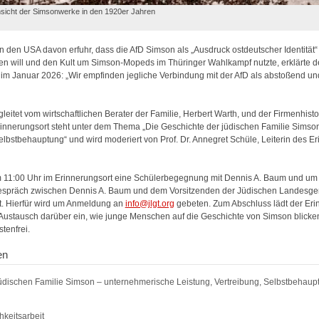
Ansicht der Simsonwerke in den 1920er Jahren
in den USA davon erfuhr, dass die AfD Simson als „Ausdruck ostdeutscher Identität
sen will und den Kult um Simson-Mopeds im Thüringer Wahlkampf nutzte, erklärte d
im Januar 2026: „Wir empfinden jegliche Verbindung mit der AfD als abstoßend un
eitet vom wirtschaftlichen Berater der Familie, Herbert Warth, und der Firmenhistor
innerungsort steht unter dem Thema „Die Geschichte der jüdischen Familie Simso
elbstbehauptung“ und wird moderiert von Prof. Dr. Annegret Schüle, Leiterin des E
m 11:00 Uhr im Erinnerungsort eine Schülerbegegnung mit Dennis A. Baum und um 
präch zwischen Dennis A. Baum und dem Vorsitzenden der Jüdischen Landesgeme
t. Hierfür wird um Anmeldung an
info@jlgt.org
gebeten. Zum Abschluss lädt der Erin
ustausch darüber ein, wie junge Menschen auf die Geschichte von Simson blicken
tenfrei.
en
jüdischen Familie Simson – unternehmerische Leistung, Vertreibung, Selbstbehaup
hkeitsarbeit