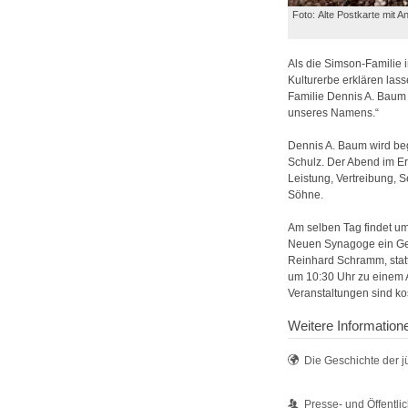
Foto: Alte Postkarte mit 
Als die Simson-Familie 
Kulturerbe erklären las
Familie Dennis A. Baum 
unseres Namens.“
Dennis A. Baum wird begl
Schulz. Der Abend im Er
Leistung, Vertreibung, S
Söhne.
Am selben Tag findet u
Neuen Synagoge ein Ges
Reinhard Schramm, stat
um 10:30 Uhr zu einem A
Veranstaltungen sind kos
Weitere Information
Die Geschichte der 
Presse- und Öffentlic