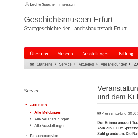
Leichte Sprache
Impressum
Geschichtsmuseen Erfurt
Stadtgeschichte der Landeshauptstadt Erfurt
Über uns
Museen
Ausstellungen
Bildung
Suche:
Suche Ende.
20
Startseite
Service
Aktuelles
Alle Meldungen
Veranstaltun
Service
und dem Kul
Aktuelles
Alle Meldungen
Pressemitteilung:
30.06
Alle Veranstaltungen
Der Erinnerungsort To
Alle Ausstellungen
York ein. Er ist Sprec
Suhl gründeten. Die Na
Besucherservice