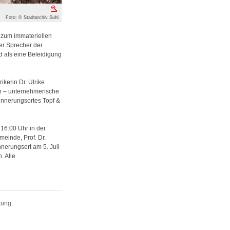
Vergrößern
Foto: © Stadtarchiv Suhl
“ zum immateriellen
er Sprecher der
d als eine Beleidigung
ikerin Dr. Ulrike
n – unternehmerische
rinnerungsortes Topf &
16:00 Uhr in der
inde, Prof. Dr.
nerungsort am 5. Juli
. Alle
tung