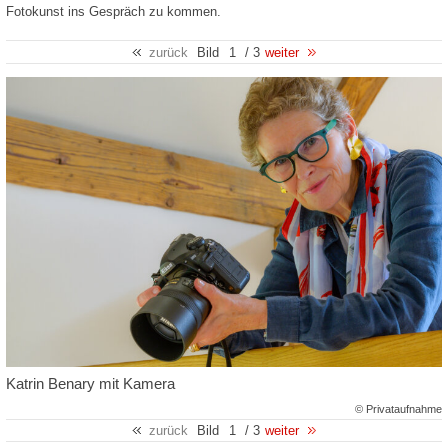
Fotokunst ins Gespräch zu kommen.
zurück
Bild
1
/ 3
weiter
Katrin Benary mit Kamera
© Privataufnahme
zurück
Bild
1
/ 3
weiter