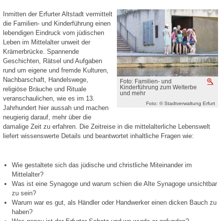
Inmitten der Erfurter Altstadt vermittelt
die Familien- und Kinderführung einen
lebendigen Eindruck vom jüdischen
Leben im Mittelalter unweit der
Krämerbrücke. Spannende
Geschichten, Rätsel und Aufgaben
rund um eigene und fremde Kulturen,
Nachbarschaft, Handelswege,
Foto: Familien- und
V
Kinderführung zum Welterbe
religiöse Bräuche und Rituale
und mehr
veranschaulichen, wie es im 13.
Foto: © Stadtverwaltung Erfurt
Jahrhundert hier aussah und machen
neugierig darauf, mehr über die
damalige Zeit zu erfahren. Die Zeitreise in die mittelalterliche Lebenswelt
liefert wissenswerte Details und beantwortet inhaltliche Fragen wie:
Wie gestaltete sich das jüdische und christliche Miteinander im
Mittelalter?
Was ist eine Synagoge und warum schien die Alte Synagoge unsichtbar
zu sein?
Warum war es gut, als Händler oder Handwerker einen dicken Bauch zu
haben?