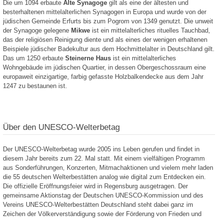
Die um 1094 erbaute
Alte Synagoge
gilt als eine der ältesten und
besterhaltenen mittelalterlichen Synagogen in Europa und wurde von der
jüdischen Gemeinde Erfurts bis zum Pogrom von 1349 genutzt. Die unweit
der Synagoge gelegene
Mikwe
ist ein mittelalterliches rituelles Tauchbad,
das der religiösen Reinigung diente und als eines der wenigen erhaltenen
Beispiele jüdischer Badekultur aus dem Hochmittelalter in Deutschland gilt.
Das um 1250 erbaute
Steinerne Haus
ist ein mittelalterliches
Wohngebäude im jüdischen Quartier, in dessen Obergeschossraum eine
europaweit einzigartige, farbig gefasste Holzbalkendecke aus dem Jahr
1247 zu bestaunen ist.
Über den UNESCO-Welterbetag
Der UNESCO-Welterbetag wurde 2005 ins Leben gerufen und findet in
diesem Jahr bereits zum 22. Mal statt. Mit einem vielfältigen Programm
aus Sonderführungen, Konzerten, Mitmachaktionen und vielem mehr laden
die 55 deutschen Welterbestätten analog wie digital zum Entdecken ein.
Die offizielle Eröffnungsfeier wird in Regensburg ausgetragen. Der
gemeinsame Aktionstag der Deutschen UNESCO-Kommission und des
Vereins UNESCO-Welterbestätten Deutschland steht dabei ganz im
Zeichen der Völkerverständigung sowie der Förderung von Frieden und