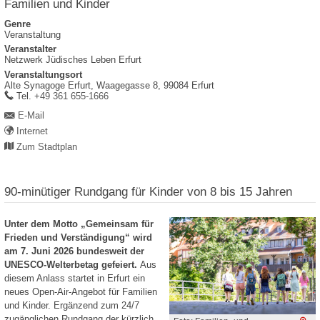
Familien und Kinder
Genre
Veranstaltung
Veranstalter
Netzwerk Jüdisches Leben Erfurt
Veranstaltungsort
Alte Synagoge Erfurt,
Waagegasse 8,
99084
Erfurt
work
Tel.
+49 361 655-1666
E-Mail
Internet
Zum Stadtplan
90-minütiger Rundgang für Kinder von 8 bis 15 Jahren
Unter dem Motto „Gemeinsam für
Frieden und Verständigung“ wird
am 7. Juni 2026 bundesweit der
UNESCO-Welterbetag gefeiert.
Aus
diesem Anlass startet in Erfurt ein
neues Open-Air-Angebot für Familien
und Kinder. Ergänzend zum 24/7
zugänglichen Rundgang der kürzlich