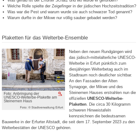
Was genau ist der Erfurter Schatz und wo wurde er gefunden?
Welche Rolle spielte der Zeigefinger in der jüdischen Hochzeitstradition?
Was war die Pest und warum wurde sie auch schwarzer Tod genannt?
Warum durfte in der Mikwe nur völlig sauber gebadet werden?
Plaketten für das Welterbe-Ensemble
Neben den neuen Rundgängen wird
das jüdisch-mittelalterliche UNESCO-
Welterbe in Erfurt pünktlich zum
diesjährigen Welterbetag auch im
Stadtraum noch deutlicher sichtbar.
An den Fassaden der Alten
Synagoge, der Mikwe und des
Steinernen Hauses erstrahlen nun die
Foto: Anbringung der
Vergrößern
UNESCO-Welterbe-Plakette am
offiziellen
UNESCO-Welterbe-
Steinernen Haus
Plaketten
. Die circa 30 Kilogramm
Foto: © Stadtverwaltung Erfurt
schweren Hinweistafeln
kennzeichnen die bedeutsamen
Bauwerke in der Erfurter Altstadt, die seit dem 17. September 2023 zu den
Welterbestätten der UNESCO gehören.