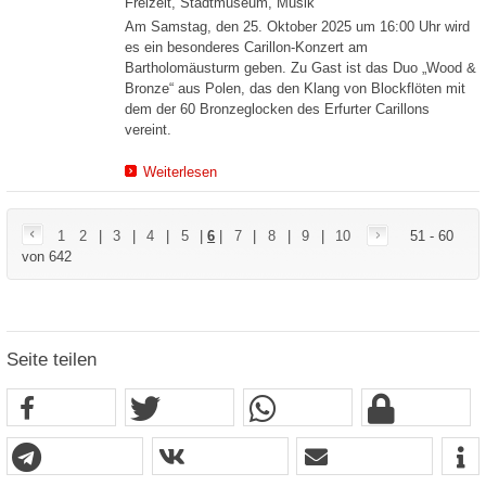
Freizeit, Stadtmuseum, Musik
Am Samstag, den 25. Oktober 2025 um 16:00 Uhr wird
es ein besonderes Carillon-Konzert am
Bartholomäusturm geben. Zu Gast ist das Duo „Wood &
Bronze“ aus Polen, das den Klang von Blockflöten mit
dem der 60 Bronzeglocken des Erfurter Carillons
vereint.
Weiterlesen
1
2
|
3
|
4
|
5
|
6
|
7
|
8
|
9
|
10
51 - 60
von 642
Seite teilen